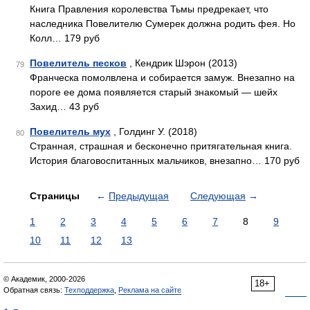
Книга Правления королевства Тьмы предрекает, что
наследника Повелителю Сумерек должна родить фея. Но
Колл… 179 руб
Повелитель песков
, Кендрик Шэрон (2013)
79
Франческа помолвлена и собирается замуж. Внезапно на
пороге ее дома появляется старый знакомый — шейх
Захид… 43 руб
Повелитель мух
, Голдинг У. (2018)
80
Странная, страшная и бесконечно притягательная книга.
История благовоспитанных мальчиков, внезапно… 170 руб
Страницы
←
Предыдущая
Следующая
→
1
2
3
4
5
6
7
8
9
10
11
12
13
© Академик, 2000-2026
18+
Обратная связь:
Техподдержка
,
Реклама на сайте