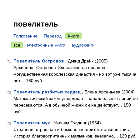
повелитель
Толкование
Перевод
Книги
все
электронные книги
аудиокниги
Повелитель Островов
, Дэвид Дрейк (2005)
71
Архипелаг Островов. Здесь некогда правила
могущественная королевская династия - но вот уже тысяча
лет… 160 руб
Повелитель разбитых сердец
, Елена Арсеньева (2004)
72
Математический закон утверждает: параллельные линии не
пересекаются. А в обычной жизни он не действует… 150
руб
Повелитель мух
, Уильям Голдинг (1954)
73
Странная, страшная и бесконечно притягательная книга.
История благовоспитанных мальчиков, внезапно… 129 руб