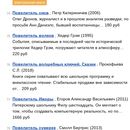
электронная книга
Повелитель снов
, Петр Катериничев (2006)
74
Олег Дронов, журналист и в прошлом аналитик разведки, по
просьбе Анн Даниэлс, бывшей воспитанницы… 180 руб
Повелитель волков
, Хедер Грэм (1995)
75
События, описываемые в последней части исторической
трилогии Хедер Грэм, погружают читателя в атмосферу…
220 руб
Повелитель волшебных ключей. Сказки
, Прокофьева
76
С.Л. (2018)
Книги серии охватывают всю школьную программу и
внеклассное чтение. Стабильные продажи вне зависимости
от… 209 руб
Повелитель Ижоры
, Егоров Александр Васильевич (2011)
77
Питерскому школьнику Филу шестнадцать. Он мечтает о
том, чтобы создавать компьютерную реальность, но по…
1666 руб
Повелитель сумерек
, Смолл Бертрис (2013)
78